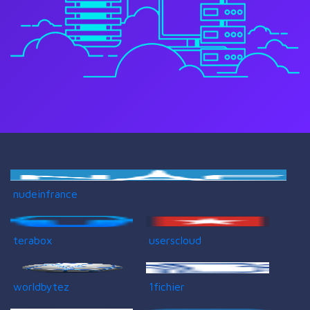
nudeinfrance
terabox
userscloud
worldbytez
1fichier