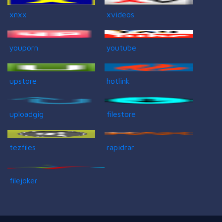
xnxx
xvideos
youporn
youtube
upstore
hotlink
uploadgig
filestore
tezfiles
rapidrar
filejoker