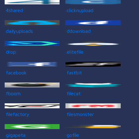
4shared
clicknupload
dailyuploads
ddownload
drop
elitefile
facebook
fastbit
fboom
filecat
filefactory
filesmonster
gigapeta
gofile