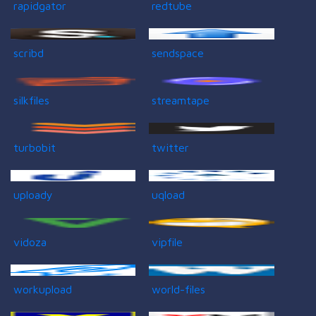
rapidgator
redtube
scribd
sendspace
silkfiles
streamtape
turbobit
twitter
uploady
uqload
vidoza
vipfile
workupload
world-files