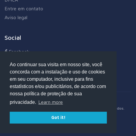
Entre em contato
Aviso legal
Social
Facebook
Twitter
Ao continuar sua visita em nosso site, você
Linkedin
concorda com a instalação e uso de cookies
Google+
em seu computador, inclusive para fins
estatísticos e/ou publicitários, de acordo com
nossa política de proteção de sua
Learn more
privacidade.
Copyright © 2017 - 2025 Opdeb.com - Todos os direitos reservados.
Got it!
Opções de pagamento