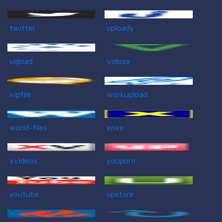
twitter
uploady
uqload
vidoza
vipfile
workupload
world-files
xnxx
xvideos
youporn
youtube
upstore